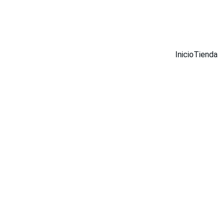
¡DESCUENTOS INCREÍBLES EN MUEBLES INOX AHORA!
Inicio
Tienda