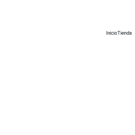
¡DESCUENTOS INCREÍBLES EN MUEBLES INOX AHORA!
Inicio
Tienda