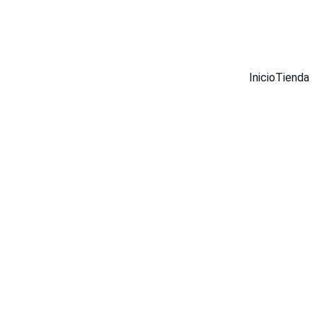
¡DESCUENTOS INCREÍBLES EN MUEBLES INOX AHORA!
Inicio
Tienda