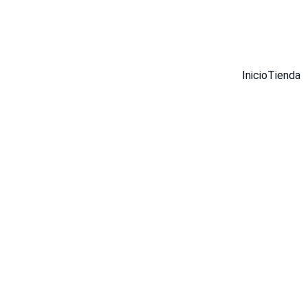
¡DESCUENTOS INCREÍBLES EN MUEBLES INOX AHORA!
Inicio
Tienda