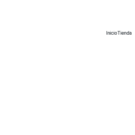
¡DESCUENTOS INCREÍBLES EN MUEBLES INOX AHORA!
Inicio
Tienda