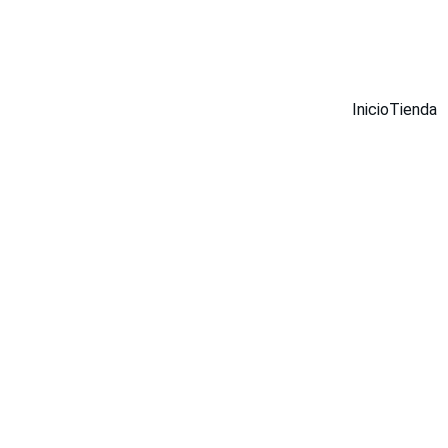
¡DESCUENTOS INCREÍBLES EN MUEBLES INOX AHORA!
Inicio
Tienda