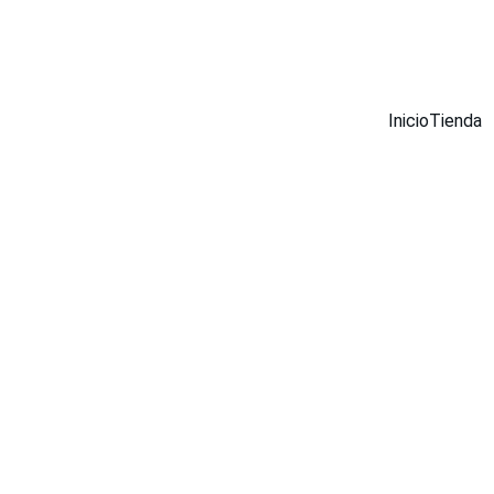
¡DESCUENTOS INCREÍBLES EN MUEBLES INOX AHORA!
Inicio
Tienda