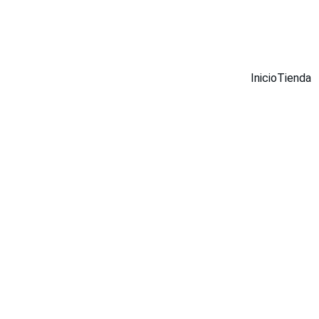
¡DESCUENTOS INCREÍBLES EN MUEBLES INOX AHORA!
Inicio
Tienda